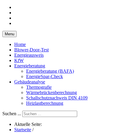
Menu
Home
Blower-Door-Test
Energieausweis
KfW
Energieberatung
Energieberatung (BAFA)
EnergieSpar-Check
Gebäudeanalyse
Thermografie
Wärmebrückenberechnung
Schallschutznachweis DIN 4109
Heizlastberechnung
Suchen ...
Aktuelle Seite:
Startseite
/