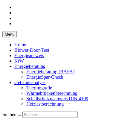
Menu
Home
Blower-Door-Test
Energieausweis
KfW
Energieberatung
Energieberatung (BAFA)
EnergieSpar-Check
Gebäudeanalyse
Thermografie
Wärmebrückenberechnung
Schallschutznachweis DIN 4109
Heizlastberechnung
Suchen ...
Ingenieurbüro Kick