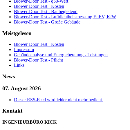
Blower-Door Test - q50-Wert
Blower-Door Test - Kosten
Blower-Door Test - Baubegleitend
Blower-Door Test - Luftdichtheitsmessung EnEV, KfW
Blower-Door Test - Große Gebäude
Meistgelesen
Blower-Door Test - Kosten
Impressum
Gebäudeanalyse und Energieberatung - Leistungen
Blower-Door Test - Pflicht
Links
News
07. August 2026
Dieser RSS-Feed wird leider nicht mehr bedient.
Kontakt
INGENIEURBÜRO KICK