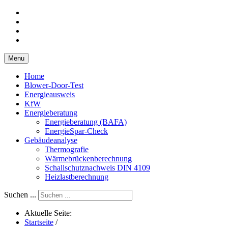
Menu
Home
Blower-Door-Test
Energieausweis
KfW
Energieberatung
Energieberatung (BAFA)
EnergieSpar-Check
Gebäudeanalyse
Thermografie
Wärmebrückenberechnung
Schallschutznachweis DIN 4109
Heizlastberechnung
Suchen ...
Aktuelle Seite:
Startseite
/