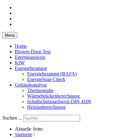
Menu
Home
Blower-Door-Test
Energieausweis
KfW
Energieberatung
Energieberatung (BAFA)
EnergieSpar-Check
Gebäudeanalyse
Thermografie
Wärmebrückenberechnung
Schallschutznachweis DIN 4109
Heizlastberechnung
Suchen ...
Aktuelle Seite:
Startseite
/