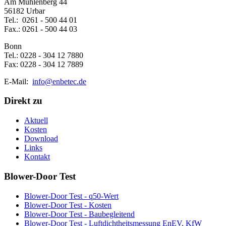
Am Mühlenberg 44
56182 Urbar
Tel.: 0261 - 500 44 01
Fax.: 0261 - 500 44 03
Bonn
Tel.: 0228 - 304 12 7880
Fax: 0228 - 304 12 7889
E-Mail:
info@enbetec.de
Direkt zu
Aktuell
Kosten
Download
Links
Kontakt
Blower-Door Test
Blower-Door Test - q50-Wert
Blower-Door Test - Kosten
Blower-Door Test - Baubegleitend
Blower-Door Test - Luftdichtheitsmessung EnEV, KfW