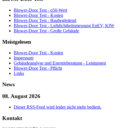
Blower-Door Test - q50-Wert
Blower-Door Test - Kosten
Blower-Door Test - Baubegleitend
Blower-Door Test - Luftdichtheitsmessung EnEV, KfW
Blower-Door Test - Große Gebäude
Meistgelesen
Blower-Door Test - Kosten
Impressum
Gebäudeanalyse und Energieberatung - Leistungen
Blower-Door Test - Pflicht
Links
News
08. August 2026
Dieser RSS-Feed wird leider nicht mehr bedient.
Kontakt