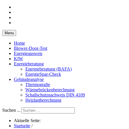
Menu
Home
Blower-Door-Test
Energieausweis
KfW
Energieberatung
Energieberatung (BAFA)
EnergieSpar-Check
Gebäudeanalyse
Thermografie
Wärmebrückenberechnung
Schallschutznachweis DIN 4109
Heizlastberechnung
Suchen ...
Aktuelle Seite:
Startseite
/