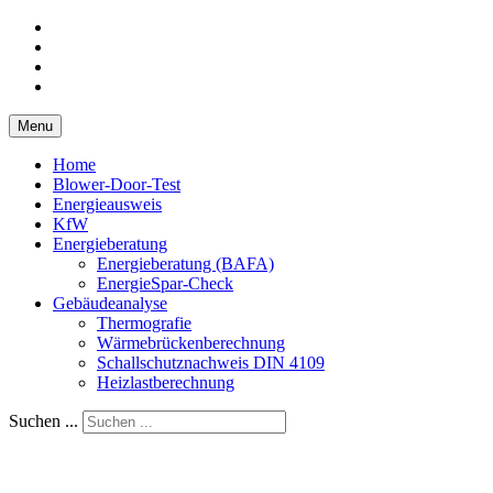
Menu
Home
Blower-Door-Test
Energieausweis
KfW
Energieberatung
Energieberatung (BAFA)
EnergieSpar-Check
Gebäudeanalyse
Thermografie
Wärmebrückenberechnung
Schallschutznachweis DIN 4109
Heizlastberechnung
Suchen ...
Ingenieurbüro Kick