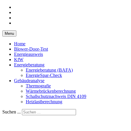
Menu
Home
Blower-Door-Test
Energieausweis
KfW
Energieberatung
Energieberatung (BAFA)
EnergieSpar-Check
Gebäudeanalyse
Thermografie
Wärmebrückenberechnung
Schallschutznachweis DIN 4109
Heizlastberechnung
Suchen ...
Ingenieurbüro Kick