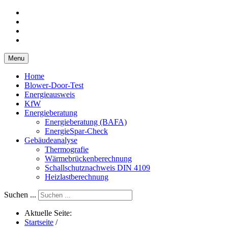
Menu
Home
Blower-Door-Test
Energieausweis
KfW
Energieberatung
Energieberatung (BAFA)
EnergieSpar-Check
Gebäudeanalyse
Thermografie
Wärmebrückenberechnung
Schallschutznachweis DIN 4109
Heizlastberechnung
Suchen ...
Aktuelle Seite:
Startseite
/