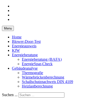
Menu
Home
Blower-Door-Test
Energieausweis
KfW
Energieberatung
Energieberatung (BAFA)
EnergieSpar-Check
Gebäudeanalyse
Thermografie
Wärmebrückenberechnung
Schallschutznachweis DIN 4109
Heizlastberechnung
Suchen ...
Ingenieurbüro Kick