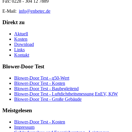
Fax: 0228 - 304 12 7889
E-Mail:
info@enbetec.de
Direkt zu
Aktuell
Kosten
Download
Links
Kontakt
Blower-Door Test
Blower-Door Test - q50-Wert
Blower-Door Test - Kosten
Blower-Door Test - Baubegleitend
Blower-Door Test - Luftdichtheitsmessung EnEV, KfW
Blower-Door Test - Große Gebäude
Meistgelesen
Blower-Door Test - Kosten
Impressum