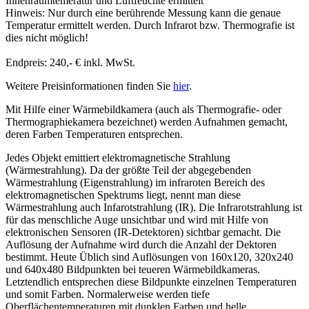
Innenraumtemeratur und Luftfeuchte ermittelt
Hinweis: Nur durch eine berührende Messung kann die genaue
Temperatur ermittelt werden. Durch Infrarot bzw. Thermografie ist
dies nicht möglich!
Endpreis: 240,- € inkl. MwSt.
Weitere Preisinformationen finden Sie
hier
.
Mit Hilfe einer Wärmebildkamera (auch als Thermografie- oder
Thermographiekamera bezeichnet) werden Aufnahmen gemacht,
deren Farben Temperaturen entsprechen.
Jedes Objekt emittiert elektromagnetische Strahlung
(Wärmestrahlung). Da der größte Teil der abgegebenden
Wärmestrahlung (Eigenstrahlung) im infraroten Bereich des
elektromagnetischen Spektrums liegt, nennt man diese
Wärmestrahlung auch Infarotstrahlung (IR). Die Infrarotstrahlung ist
für das menschliche Auge unsichtbar und wird mit Hilfe von
elektronischen Sensoren (IR-Detektoren) sichtbar gemacht. Die
Auflösung der Aufnahme wird durch die Anzahl der Dektoren
bestimmt. Heute Üblich sind Auflösungen von 160x120, 320x240
und 640x480 Bildpunkten bei teueren Wärmebildkameras.
Letztendlich entsprechen diese Bildpunkte einzelnen Temperaturen
und somit Farben. Normalerweise werden tiefe
Oberflächentemperaturen mit dunklen Farben und helle