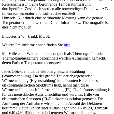
Referenzmessung eine berührende Temperaturmessung
durchgeführt. Zusätzlich werden alle notwendigen Daten, wie z.B.
Innenraumtemeratur und Luftfeuchte ermittelt
Hinweis: Nur durch eine berührende Messung kann die genaue
Temperatur ermittelt werden. Durch Infrarot bzw. Thermografie ist
dies nicht möglich!
Endpreis: 240,- € inkl. MwSt.
Weitere Preisinformationen finden Sie
hier
.
Mit Hilfe einer Wärmebildkamera (auch als Thermografie- oder
Thermographiekamera bezeichnet) werden Aufnahmen gemacht,
deren Farben Temperaturen entsprechen.
Jedes Objekt emittiert elektromagnetische Strahlung
(Wärmestrahlung). Da der größte Teil der abgegebenden
Wärmestrahlung (Eigenstrahlung) im infraroten Bereich des
elektromagnetischen Spektrums liegt, nennt man diese
Wärmestrahlung auch Infarotstrahlung (IR). Die Infrarotstrahlung ist
für das menschliche Auge unsichtbar und wird mit Hilfe von
elektronischen Sensoren (IR-Detektoren) sichtbar gemacht. Die
Auflösung der Aufnahme wird durch die Anzahl der Dektoren
bestimmt. Heute Üblich sind Auflösungen von 160x120, 320x240
und 640x480 Bildpunkten bei teueren Wärmebildkameras.