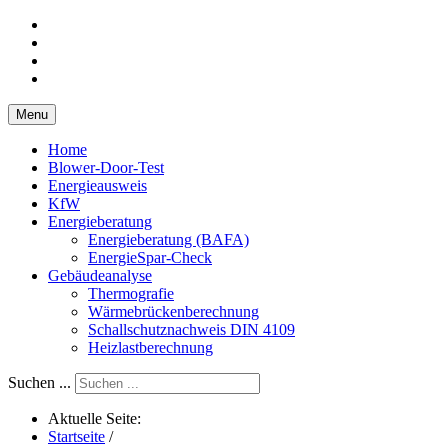
Menu
Home
Blower-Door-Test
Energieausweis
KfW
Energieberatung
Energieberatung (BAFA)
EnergieSpar-Check
Gebäudeanalyse
Thermografie
Wärmebrückenberechnung
Schallschutznachweis DIN 4109
Heizlastberechnung
Suchen ...
Aktuelle Seite:
Startseite
/