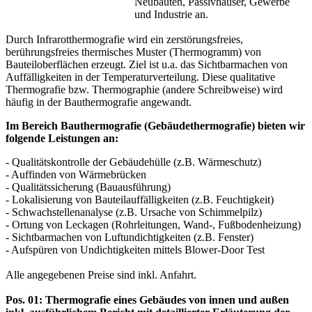
Neubauten, Passivhäuser, Gewerbe
und Industrie an.
Durch Infrarotthermografie wird ein zerstörungsfreies,
berührungsfreies thermisches Muster (Thermogramm) von
Bauteiloberflächen erzeugt. Ziel ist u.a. das Sichtbarmachen von
Auffälligkeiten in der Temperaturverteilung. Diese qualitative
Thermografie bzw. Thermographie (andere Schreibweise) wird
häufig in der Bauthermografie angewandt.
Im Bereich Bauthermografie (Gebäudethermografie) bieten wir
folgende Leistungen an:
- Qualitätskontrolle der Gebäudehülle (z.B. Wärmeschutz)
- Auffinden von Wärmebrücken
- Qualitätssicherung (Bauausführung)
- Lokalisierung von Bauteilauffälligkeiten (z.B. Feuchtigkeit)
- Schwachstellenanalyse (z.B. Ursache von Schimmelpilz)
- Ortung von Leckagen (Rohrleitungen, Wand-, Fußbodenheizung)
- Sichtbarmachen von Luftundichtigkeiten (z.B. Fenster)
- Aufspüren von Undichtigkeiten mittels Blower-Door Test
Alle angegebenen Preise sind inkl. Anfahrt.
Pos. 01: Thermografie eines Gebäudes von innen und außen